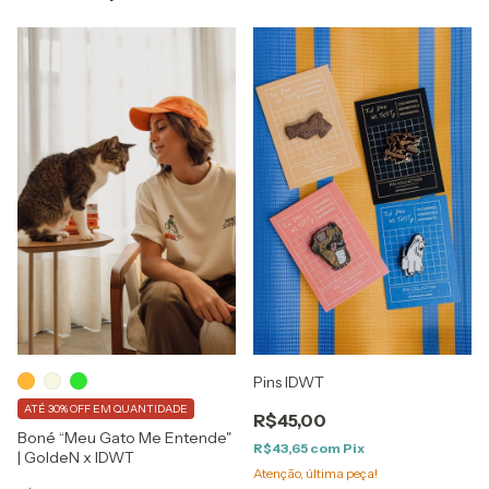
Pins IDWT
ATÉ 30% OFF
EM QUANTIDADE
R$45,00
Boné “Meu Gato Me Entende"
R$43,65
com
Pix
| GoldeN x IDWT
Atenção, última peça!