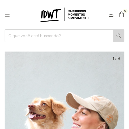
0
1
/
9