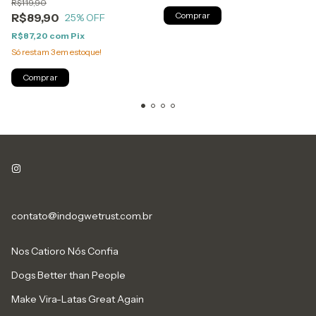
R$119,90
Comprar
R$89,90
25
% OFF
R$87,20
com
Pix
Só restam
3
em estoque!
Comprar
contato@indogwetrust.com.br
Nos Catioro Nós Confia
Dogs Better than People
Make Vira-Latas Great Again