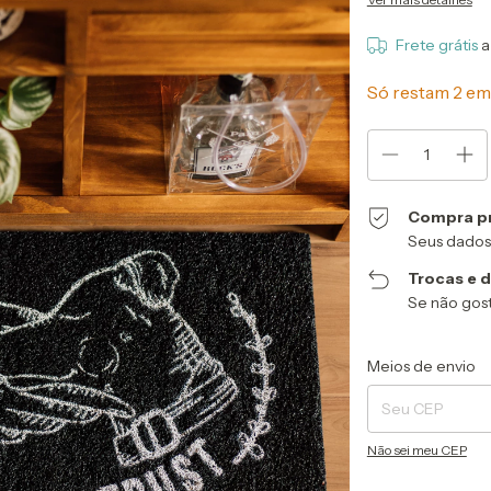
Frete grátis
a
Só restam
2
em 
Compra p
Seus dados
Trocas e 
Se não gost
Entregas para o CEP
Meios de envio
Não sei meu CEP