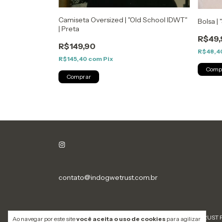
Camiseta Oversized | "Old School IDWT"
Bolsa |
| Preta
a-Latas Great
R$49,
R$149,90
R$48,4
R$145,40
com
Pix
Comprar
contato@indogwetrust.com.br
Copyright IN DOG WE TRUST P
Ao navegar por este site
você aceita o uso de cookies
para agilizar