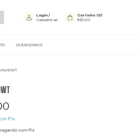
Login
/
Carrinho
(
0
)
Cadastre-se
R$0,00
TO
QUEM SOMOS
inho IDWT
IDWT
00
om
Pix
pagando com Pix