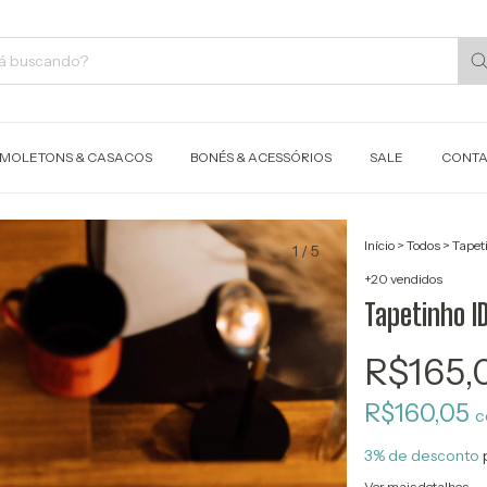
MOLETONS & CASACOS
BONÉS & ACESSÓRIOS
SALE
CONTA
Início
>
Todos
>
Tapet
1
/
5
+20 vendidos
Tapetinho 
R$165,
R$160,05
c
3% de desconto
Ver mais detalhes