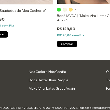
+1
 "Saudades do Meu Cachorro"
Boné MVGA | "Make Vira-Latas G
90
Again"!
0
com
Pix
R$129,90
R$126,00
com
Pix
Comprar
Nos Catioro Nós Confia
Q
Dogs Better than People
Tr
Make Vira-Latas Great Again
Fa
RODUTOS E SERVICOS LTDA - 61201751000160 - 2026. Todos os direitos reserva