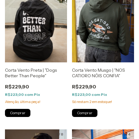
Corta Vento Preta | "Dogs
Corta Vento Musgo | "NOS
Better Than People"
CATIORO NÓIS CONFIA"
R$229,90
R$229,90
R$223,00
com
Pix
R$223,00
com
Pix
Atenção, última peça!
Só restam
2
em estoque!
Comprar
Comprar
1
/
8
1
/
4