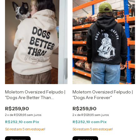
Moletom Oversized Felpudo |
Moletom Oversized Felpudo |
"Dogs Are Better Than
"Dogs Are Forever"
People"
R$259,90
R$259,90
2
x
de
R$129,95
sem juros
2
x
de
R$129,95
sem juros
R$252,10
com
Pix
R$252,10
com
Pix
Só restam
5
em estoque!
Só restam
5
em estoque!