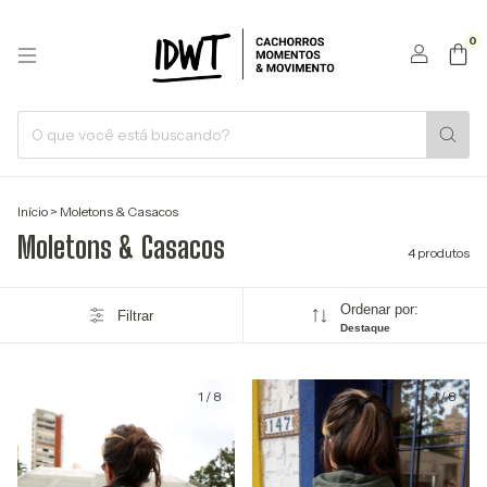
0
Início
>
Moletons & Casacos
Moletons & Casacos
4 produtos
Ordenar por:
Filtrar
Destaque
1
/
8
1
/
8