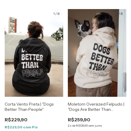
1
/
8
1
/
8
Corta Vento Preta | "Dogs
Moletom Oversized Felpudo |
Better Than People"
"Dogs Are Better Than
People"
R$229,90
R$259,90
2
x
de
R$129,95
sem juros
R$223,00
com
Pix