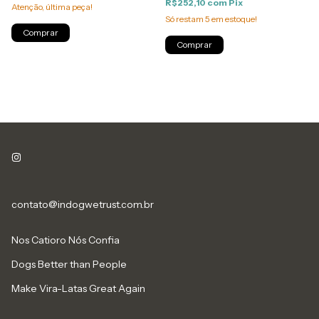
R$252,10
com
Pix
Atenção, última peça!
Só restam
5
em estoque!
Comprar
Comprar
contato@indogwetrust.com.br
Nos Catioro Nós Confia
Dogs Better than People
Make Vira-Latas Great Again