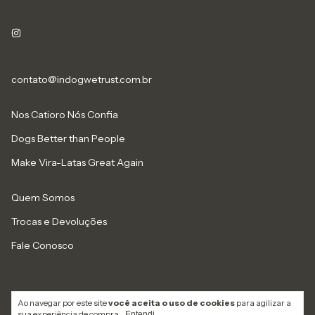
contato@indogwetrust.com.br
Nos Catioro Nós Confia
Dogs Better than People
Make Vira-Latas Great Again
Quem Somos
Trocas e Devoluções
Fale Conosco
Ao navegar por este site
você aceita o uso de cookies
para agilizar a
sua experiência de compra.
Copyright IN DOG WE TRUST PRODUTOS E SERVICOS LTDA -
Entendi