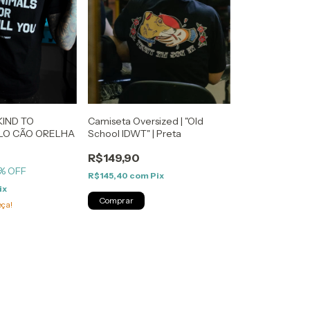
KIND TO
Camiseta Oversized | "Old
ELO CÃO ORELHA
School IDWT" | Preta
R$149,90
% OFF
R$145,40
com
Pix
ix
Comprar
eça!