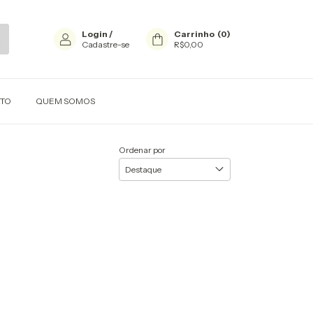
Login
/
Carrinho
(
0
)
Cadastre-se
R$0,00
TO
QUEM SOMOS
Ordenar por