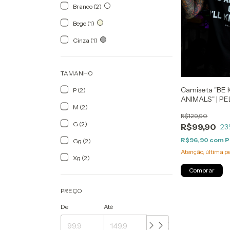
Branco (2)
Bege (1)
Cinza (1)
TAMANHO
Camiseta "BE 
P (2)
ANIMALS" | P
M (2)
R$129,90
G (2)
R$99,90
23
R$96,90
com
P
Gg (2)
Atenção, última p
Xg (2)
Comprar
PREÇO
De
Até